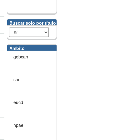
Buscar solo por título
Ámbito
gobcan
san
eucd
hpae