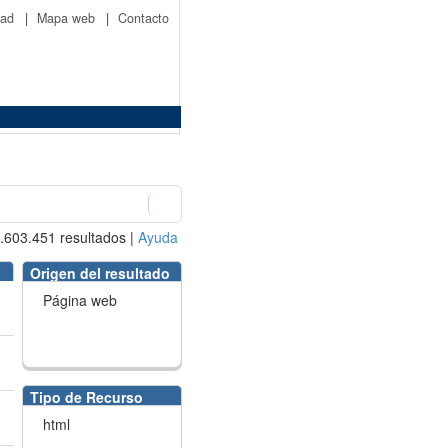
idad
|
Mapa web
|
Contacto
.603.451
resultados
|
Ayuda
Origen del resultado
Página web
Tipo de Recurso
html