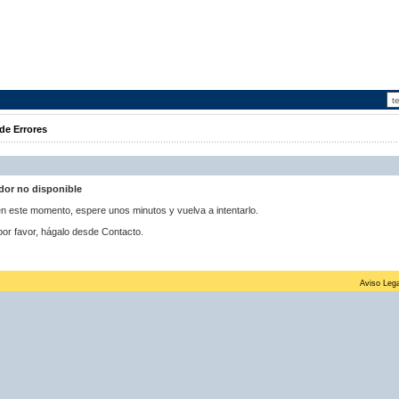
de Errores
idor no disponible
 en este momento, espere unos minutos y vuelva a intentarlo.
por favor, hágalo desde Contacto.
Aviso Lega