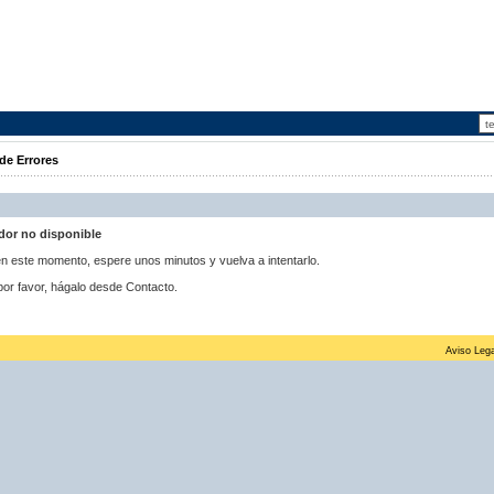
de Errores
idor no disponible
 en este momento, espere unos minutos y vuelva a intentarlo.
por favor, hágalo desde Contacto.
Aviso Lega