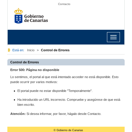
Contacto
Toggle
navigation
Está en:
Inicio
>
Control de Errores
Control de Errores
Error 500: Página no disponible
Lo sentimos, el portal al que está intentado acceder no está disponible. Esto
puede ocurrir por varios motivos:
El portal puede no estar disponible "Temporalmente".
Ha introducido un URL incorrecto. Compruebe y asegúrese de que está
bien escrito.
Atención:
Si desea informar, por favor, hágalo desde Contacto.
© Gobierno de Canarias