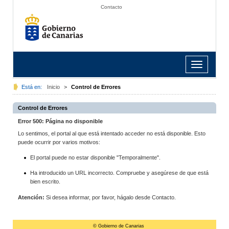
Contacto
Toggle
navigation
Está en:
Inicio
>
Control de Errores
Control de Errores
Error 500: Página no disponible
Lo sentimos, el portal al que está intentado acceder no está disponible. Esto
puede ocurrir por varios motivos:
El portal puede no estar disponible "Temporalmente".
Ha introducido un URL incorrecto. Compruebe y asegúrese de que está
bien escrito.
Atención:
Si desea informar, por favor, hágalo desde Contacto.
© Gobierno de Canarias