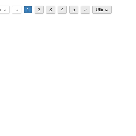
era
«
1
2
3
4
5
»
Última