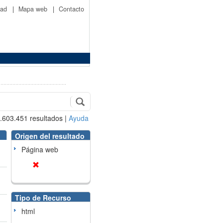
idad
|
Mapa web
|
Contacto
.603.451
resultados
|
Ayuda
Origen del resultado
Página web
Tipo de Recurso
html