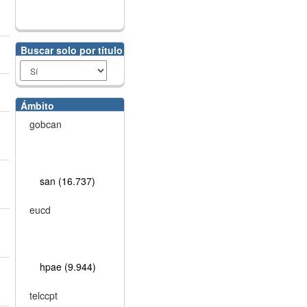
Buscar solo por título
Ámbito
gobcan
san (16.737)
eucd
hpae (9.944)
telccpt