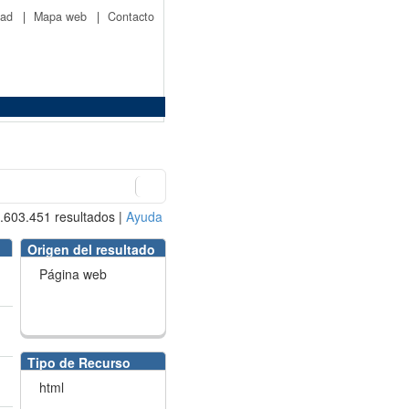
idad
|
Mapa web
|
Contacto
.603.451
resultados
|
Ayuda
Origen del resultado
Página web
Tipo de Recurso
html