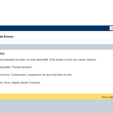
de Errores
ible
stá intentado acceder no está disponible. Esto puede ocurrir por varios motivos:
disponible "Temporalmente".
correcto. Compruebe y asegúrese de que está bien escrito.
por favor, hágalo desde Contacto.
Aviso Lega