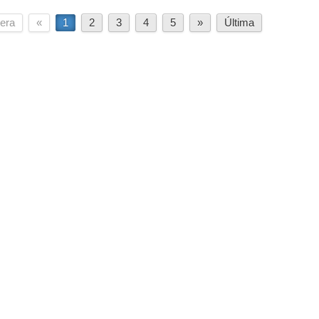
era
«
1
2
3
4
5
»
Última