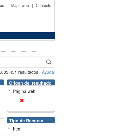
idad
|
Mapa web
|
Contacto
.603.451
resultados
|
Ayuda
Origen del resultado
Página web
Tipo de Recurso
html