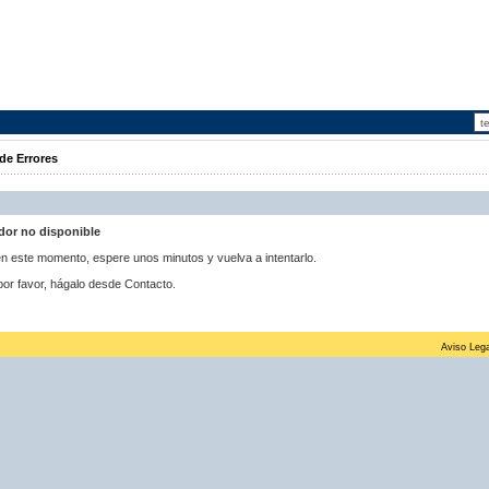
de Errores
idor no disponible
 en este momento, espere unos minutos y vuelva a intentarlo.
por favor, hágalo desde Contacto.
Aviso Lega