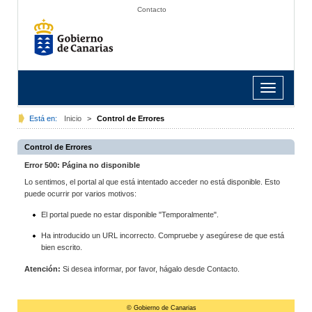
Contacto
Toggle
navigation
Está en:
Inicio
>
Control de Errores
Control de Errores
Error 500: Página no disponible
Lo sentimos, el portal al que está intentado acceder no está disponible. Esto
puede ocurrir por varios motivos:
El portal puede no estar disponible "Temporalmente".
Ha introducido un URL incorrecto. Compruebe y asegúrese de que está
bien escrito.
Atención:
Si desea informar, por favor, hágalo desde Contacto.
© Gobierno de Canarias