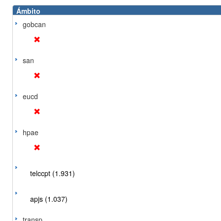
Ámbito
gobcan
san
eucd
hpae
telccpt (1.931)
apjs (1.037)
transp