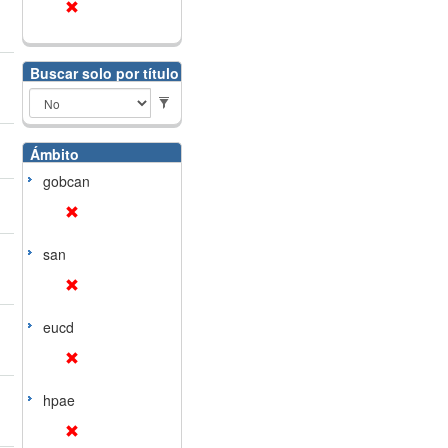
Buscar solo por título
Ámbito
gobcan
san
eucd
hpae