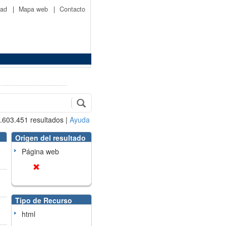
idad
|
Mapa web
|
Contacto
.603.451
resultados
|
Ayuda
Origen del resultado
Página web
Tipo de Recurso
html