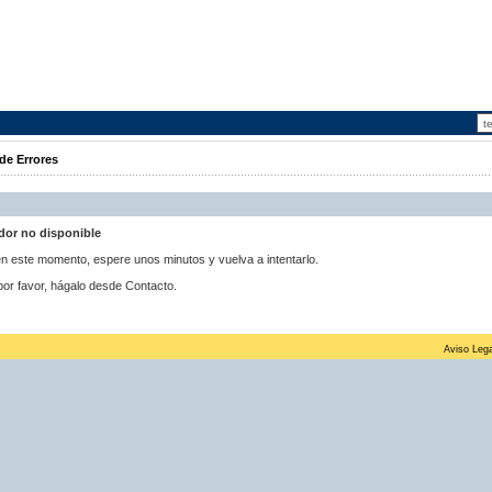
de Errores
idor no disponible
 en este momento, espere unos minutos y vuelva a intentarlo.
por favor, hágalo desde Contacto.
Aviso Lega