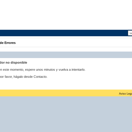
de Errores
idor no disponible
 en este momento, espere unos minutos y vuelva a intentarlo.
por favor, hágalo desde Contacto.
Aviso Lega