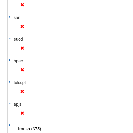
san
eucd
hpae
telccpt
apjs
transp (675)