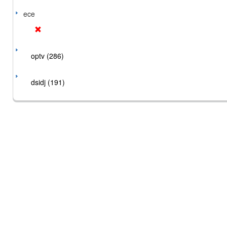
ece
optv (286)
dsidj (191)