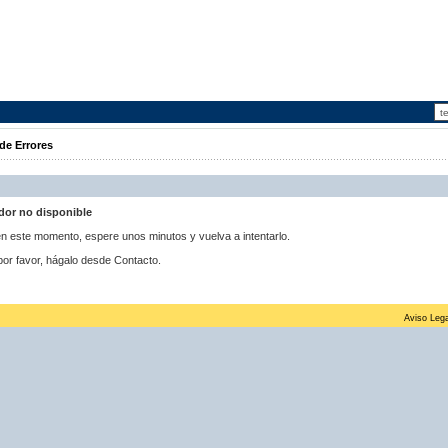
de Errores
idor no disponible
 en este momento, espere unos minutos y vuelva a intentarlo.
por favor, hágalo desde Contacto.
Aviso Lega