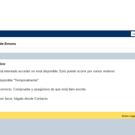
de Errores
ible
stá intentado acceder no está disponible. Esto puede ocurrir por varios motivos:
disponible "Temporalmente".
correcto. Compruebe y asegúrese de que está bien escrito.
por favor, hágalo desde Contacto.
Aviso Lega