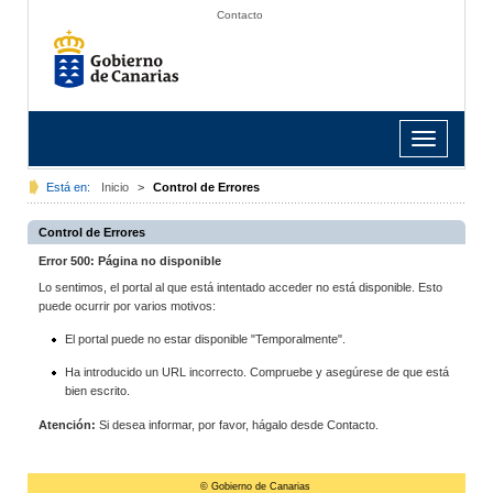
Contacto
Toggle
navigation
Está en:
Inicio
>
Control de Errores
Control de Errores
Error 500: Página no disponible
Lo sentimos, el portal al que está intentado acceder no está disponible. Esto
puede ocurrir por varios motivos:
El portal puede no estar disponible "Temporalmente".
Ha introducido un URL incorrecto. Compruebe y asegúrese de que está
bien escrito.
Atención:
Si desea informar, por favor, hágalo desde Contacto.
© Gobierno de Canarias