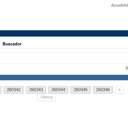
Accesibil
>
Buscador
2
260342
260343
260344
260345
260346
»
Última