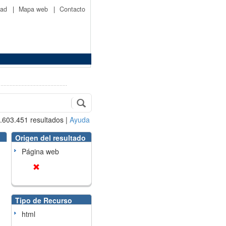
idad
|
Mapa web
|
Contacto
.603.451
resultados
|
Ayuda
Origen del resultado
Página web
Tipo de Recurso
html