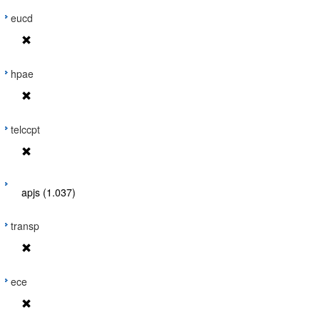
eucd
hpae
telccpt
apjs (1.037)
transp
ece