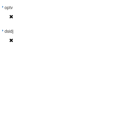
optv
dsidj