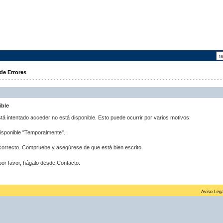
de Errores
ible
stá intentado acceder no está disponible. Esto puede ocurrir por varios motivos:
disponible "Temporalmente".
correcto. Compruebe y asegúrese de que está bien escrito.
por favor, hágalo desde Contacto.
Aviso Lega