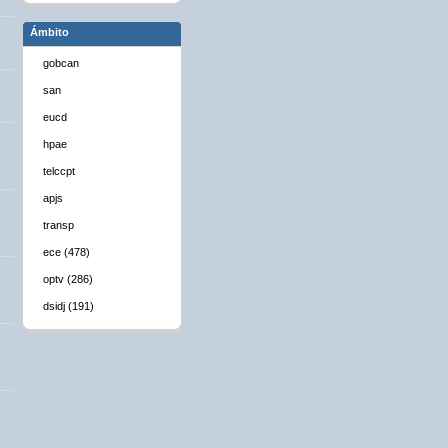
Ámbito
gobcan
san
eucd
hpae
telccpt
apjs
transp
ece (478)
optv (286)
dsidj (191)