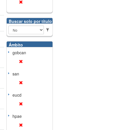
Buscar solo por título
Ámbito
gobcan
san
eucd
hpae