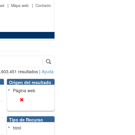
idad
|
Mapa web
|
Contacto
.603.451
resultados
|
Ayuda
Origen del resultado
Página web
Tipo de Recurso
html