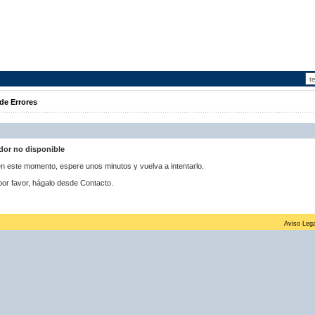
de Errores
idor no disponible
 en este momento, espere unos minutos y vuelva a intentarlo.
por favor, hágalo desde Contacto.
Aviso Lega