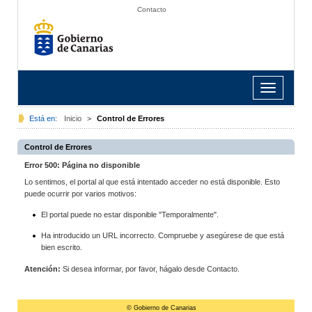
Contacto
Toggle
navigation
Está en:
Inicio
>
Control de Errores
Control de Errores
Error 500: Página no disponible
Lo sentimos, el portal al que está intentado acceder no está disponible. Esto
puede ocurrir por varios motivos:
El portal puede no estar disponible "Temporalmente".
Ha introducido un URL incorrecto. Compruebe y asegúrese de que está
bien escrito.
Atención:
Si desea informar, por favor, hágalo desde Contacto.
© Gobierno de Canarias