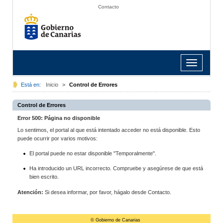
Contacto
Toggle
navigation
Está en:
Inicio
>
Control de Errores
Control de Errores
Error 500: Página no disponible
Lo sentimos, el portal al que está intentado acceder no está disponible. Esto
puede ocurrir por varios motivos:
El portal puede no estar disponible "Temporalmente".
Ha introducido un URL incorrecto. Compruebe y asegúrese de que está
bien escrito.
Atención:
Si desea informar, por favor, hágalo desde Contacto.
© Gobierno de Canarias