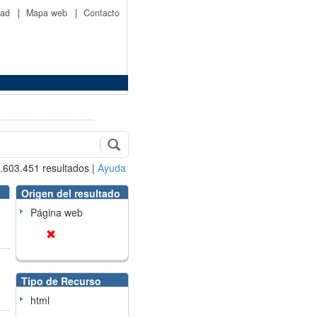
idad
|
Mapa web
|
Contacto
.603.451
resultados
|
Ayuda
Origen del resultado
Página web
Tipo de Recurso
html