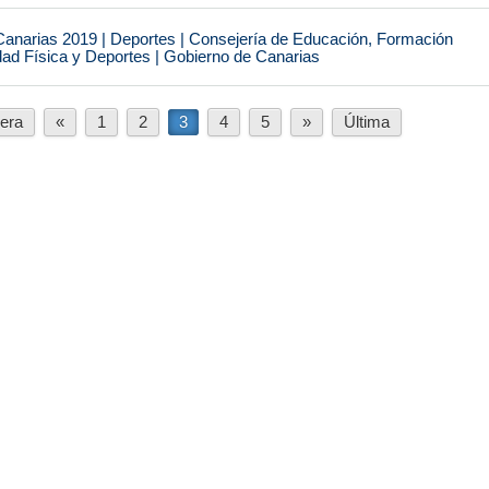
narias 2019 | Deportes | Consejería de Educación, Formación
idad Física y Deportes | Gobierno de Canarias
era
«
1
2
3
4
5
»
Última