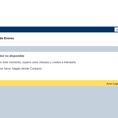
de Errores
idor no disponible
 en este momento, espere unos minutos y vuelva a intentarlo.
por favor, hágalo desde Contacto.
Aviso Lega