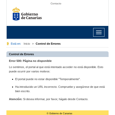
Contacto
Toggle
navigation
Está en:
Inicio
>
Control de Errores
Control de Errores
Error 500: Página no disponible
Lo sentimos, el portal al que está intentado acceder no está disponible. Esto
puede ocurrir por varios motivos:
El portal puede no estar disponible "Temporalmente".
Ha introducido un URL incorrecto. Compruebe y asegúrese de que está
bien escrito.
Atención:
Si desea informar, por favor, hágalo desde Contacto.
© Gobierno de Canarias