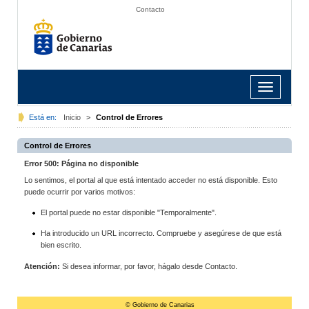
Contacto
Toggle
navigation
Está en:
Inicio
>
Control de Errores
Control de Errores
Error 500: Página no disponible
Lo sentimos, el portal al que está intentado acceder no está disponible. Esto
puede ocurrir por varios motivos:
El portal puede no estar disponible "Temporalmente".
Ha introducido un URL incorrecto. Compruebe y asegúrese de que está
bien escrito.
Atención:
Si desea informar, por favor, hágalo desde Contacto.
© Gobierno de Canarias