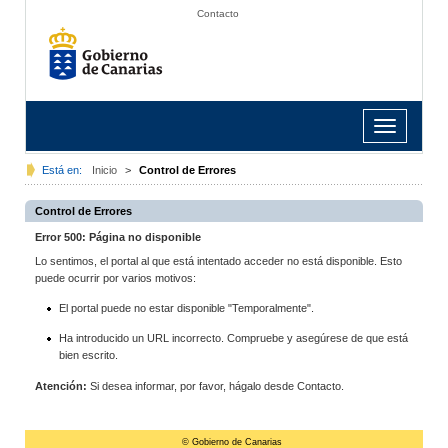
Contacto
Toggle
navigation
Está en:
Inicio
>
Control de Errores
Control de Errores
Error 500: Página no disponible
Lo sentimos, el portal al que está intentado acceder no está disponible. Esto
puede ocurrir por varios motivos:
El portal puede no estar disponible "Temporalmente".
Ha introducido un URL incorrecto. Compruebe y asegúrese de que está
bien escrito.
Atención:
Si desea informar, por favor, hágalo desde Contacto.
© Gobierno de Canarias