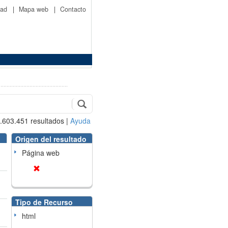
idad
|
Mapa web
|
Contacto
.603.451
resultados
|
Ayuda
Origen del resultado
Página web
Tipo de Recurso
html