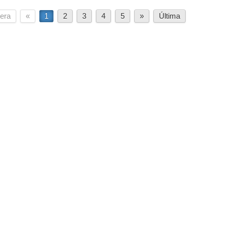
era
«
1
2
3
4
5
»
Última