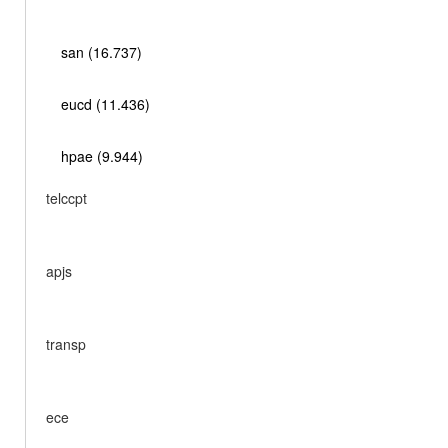
san (16.737)
eucd (11.436)
hpae (9.944)
telccpt
apjs
transp
ece