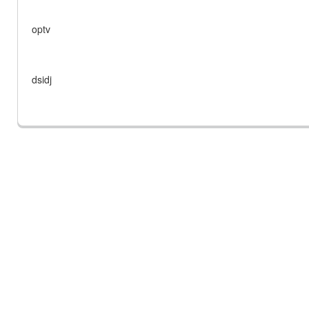
optv
dsidj