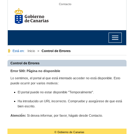
Contacto
Toggle
navigation
Está en:
Inicio
>
Control de Errores
Control de Errores
Error 500: Página no disponible
Lo sentimos, el portal al que está intentado acceder no está disponible. Esto
puede ocurrir por varios motivos:
El portal puede no estar disponible "Temporalmente".
Ha introducido un URL incorrecto. Compruebe y asegúrese de que está
bien escrito.
Atención:
Si desea informar, por favor, hágalo desde Contacto.
© Gobierno de Canarias