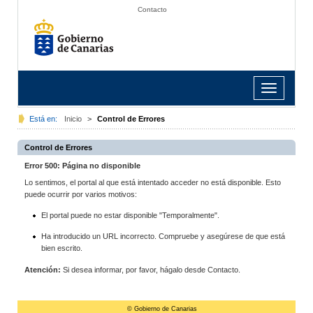
Contacto
Toggle
navigation
Está en:
Inicio
>
Control de Errores
Control de Errores
Error 500: Página no disponible
Lo sentimos, el portal al que está intentado acceder no está disponible. Esto
puede ocurrir por varios motivos:
El portal puede no estar disponible "Temporalmente".
Ha introducido un URL incorrecto. Compruebe y asegúrese de que está
bien escrito.
Atención:
Si desea informar, por favor, hágalo desde Contacto.
© Gobierno de Canarias