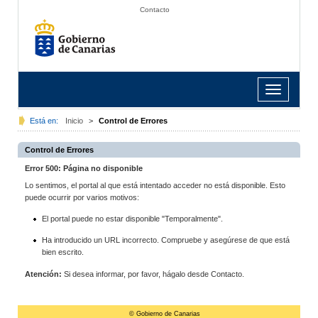
Contacto
Toggle
navigation
Está en:
Inicio
>
Control de Errores
Control de Errores
Error 500: Página no disponible
Lo sentimos, el portal al que está intentado acceder no está disponible. Esto
puede ocurrir por varios motivos:
El portal puede no estar disponible "Temporalmente".
Ha introducido un URL incorrecto. Compruebe y asegúrese de que está
bien escrito.
Atención:
Si desea informar, por favor, hágalo desde Contacto.
© Gobierno de Canarias