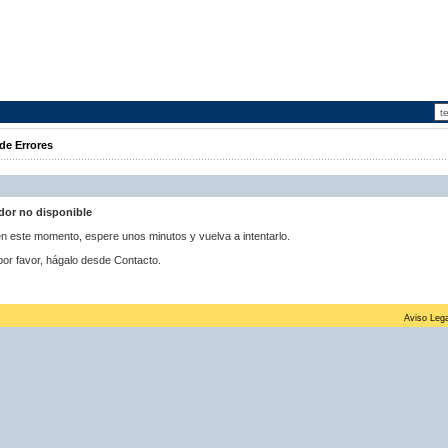
de Errores
idor no disponible
 en este momento, espere unos minutos y vuelva a intentarlo.
por favor, hágalo desde Contacto.
Aviso Lega