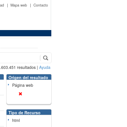
idad
|
Mapa web
|
Contacto
.603.451
resultados
|
Ayuda
Origen del resultado
Página web
Tipo de Recurso
html