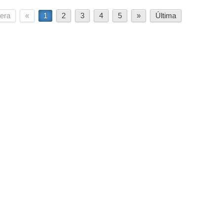
era
«
1
2
3
4
5
»
Última