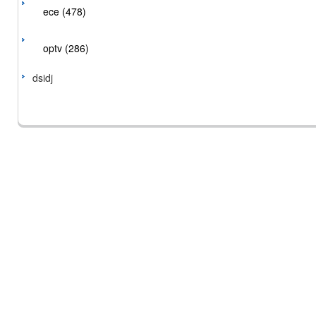
ece (478)
optv (286)
dsidj