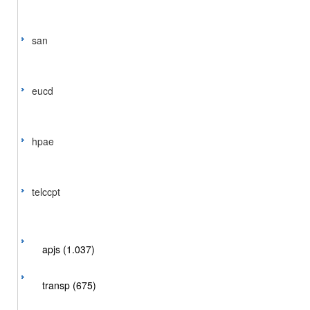
san
eucd
hpae
telccpt
apjs (1.037)
transp (675)