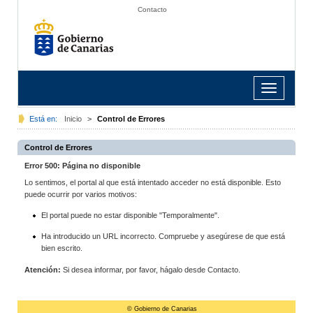
Contacto
Toggle
navigation
Está en:
Inicio
>
Control de Errores
Control de Errores
Error 500: Página no disponible
Lo sentimos, el portal al que está intentado acceder no está disponible. Esto
puede ocurrir por varios motivos:
El portal puede no estar disponible "Temporalmente".
Ha introducido un URL incorrecto. Compruebe y asegúrese de que está
bien escrito.
Atención:
Si desea informar, por favor, hágalo desde Contacto.
© Gobierno de Canarias