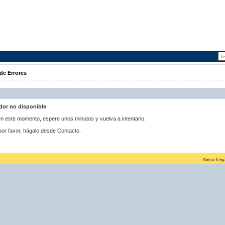
de Errores
idor no disponible
 en este momento, espere unos minutos y vuelva a intentarlo.
por favor, hágalo desde Contacto.
Aviso Lega