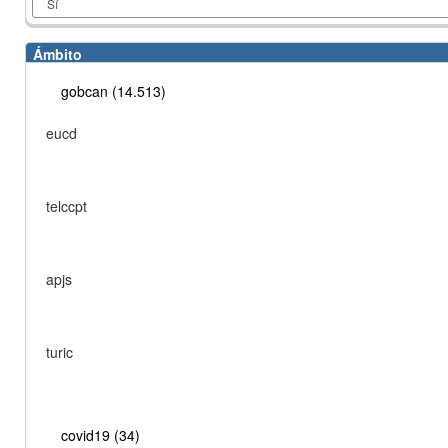
Ámbito
gobcan (14.513)
eucd
telccpt
apjs
turic
covid19 (34)