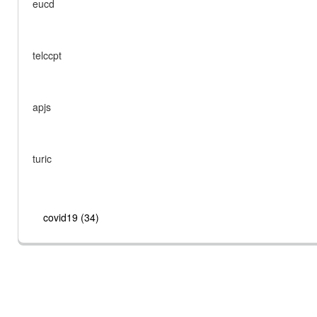
eucd
telccpt
apjs
turic
covid19 (34)