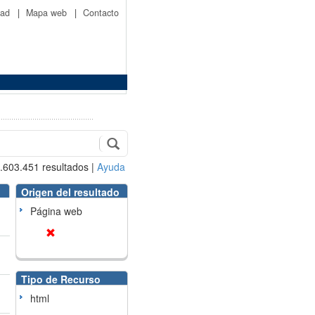
idad
|
Mapa web
|
Contacto
.603.451
resultados
|
Ayuda
Origen del resultado
Página web
Tipo de Recurso
html