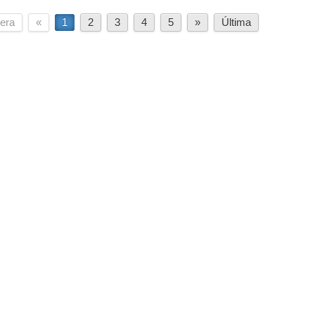
era
«
1
2
3
4
5
»
Última