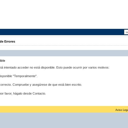
de Errores
ible
stá intentado acceder no está disponible. Esto puede ocurrir por varios motivos:
disponible "Temporalmente".
correcto. Compruebe y asegúrese de que está bien escrito.
por favor, hágalo desde Contacto.
Aviso Lega