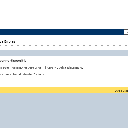
de Errores
idor no disponible
 en este momento, espere unos minutos y vuelva a intentarlo.
por favor, hágalo desde Contacto.
Aviso Lega