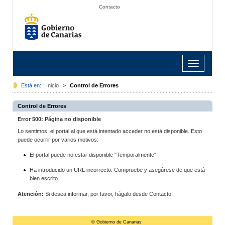
Contacto
Toggle
navigation
Está en:
Inicio
>
Control de Errores
Control de Errores
Error 500: Página no disponible
Lo sentimos, el portal al que está intentado acceder no está disponible. Esto
puede ocurrir por varios motivos:
El portal puede no estar disponible "Temporalmente".
Ha introducido un URL incorrecto. Compruebe y asegúrese de que está
bien escrito.
Atención:
Si desea informar, por favor, hágalo desde Contacto.
© Gobierno de Canarias