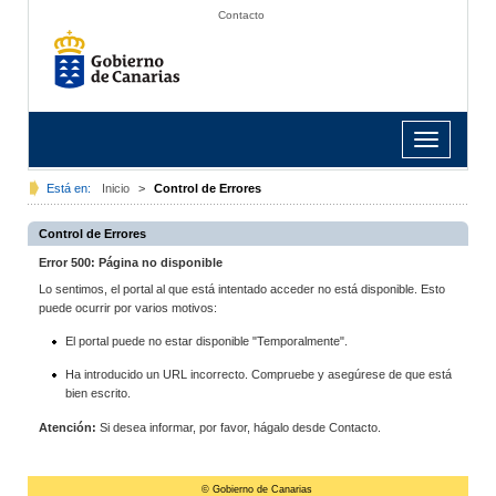
Contacto
Toggle
navigation
Está en:
Inicio
>
Control de Errores
Control de Errores
Error 500: Página no disponible
Lo sentimos, el portal al que está intentado acceder no está disponible. Esto
puede ocurrir por varios motivos:
El portal puede no estar disponible "Temporalmente".
Ha introducido un URL incorrecto. Compruebe y asegúrese de que está
bien escrito.
Atención:
Si desea informar, por favor, hágalo desde Contacto.
© Gobierno de Canarias