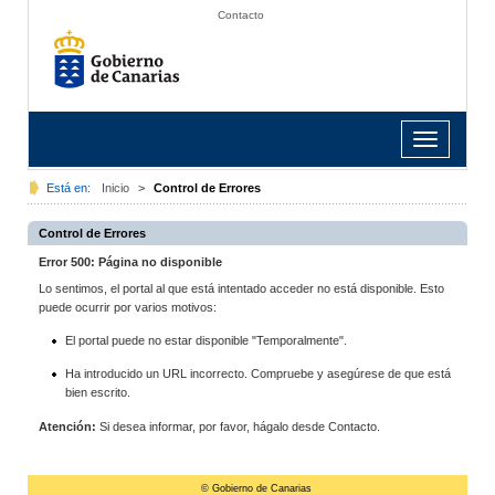
Contacto
Toggle
navigation
Está en:
Inicio
>
Control de Errores
Control de Errores
Error 500: Página no disponible
Lo sentimos, el portal al que está intentado acceder no está disponible. Esto
puede ocurrir por varios motivos:
El portal puede no estar disponible "Temporalmente".
Ha introducido un URL incorrecto. Compruebe y asegúrese de que está
bien escrito.
Atención:
Si desea informar, por favor, hágalo desde Contacto.
© Gobierno de Canarias